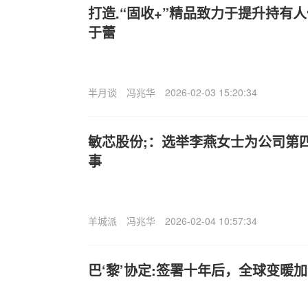
打造.“固收+”精品致力于提升持有
于蕾
半月谈
冯兆华
2026-02-03 15:20:34
敏芯股份;：选举李燕女士为公司第
事
羊城派
冯兆华
2026-02-04 10:57:34
巴‘黎’协定:签署十年后，全球变暖