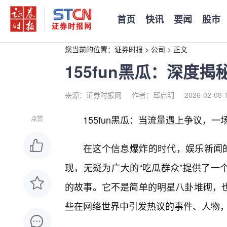
首页
快讯
要闻
股市
您当前的位置：
证券时报
>
公司
>
正文
155fun黑瓜：深度
来源：证券时报网
作者：邱启明
2026-02-08 
155fun黑瓜：当流量遇上争议，一
点赞
在这个信息爆炸的时代，娱乐新闻的更
现，无疑为广大的“吃瓜群众”提供了一
的故事。它不是简单的明星八卦堆砌，
些在网络世界中引发热议的事件、人物