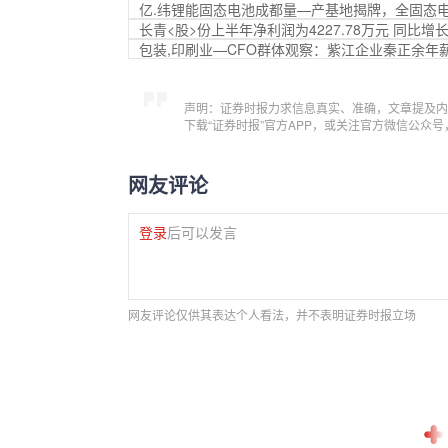
亿.纬锂能固态电池成都量—产基地揭牌，全固态
长青<股>份上半年净利润为4227.78万元 同比增长1
包装,印刷业—CFO群体观察：紫江企业秦正余年
声明：证券时报力求信息真实、准确，文章提及内
下载“证券时报”官方APP，或关注官方微信公众
网友评论
登录
后可以发言
网友评论仅供其表达个人看法，并不表明证券时报立场