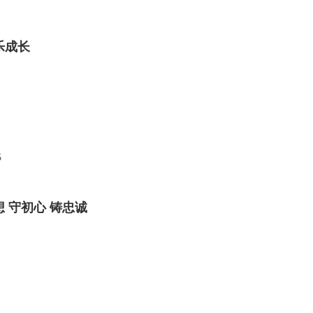
乐成长
5
想 守初心 铸忠诚