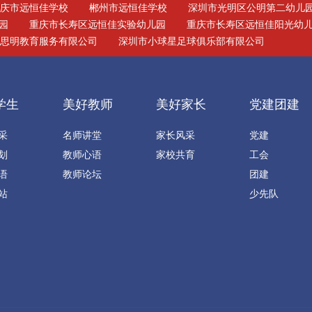
重庆市远恒佳学校
郴州市远恒佳学校
深圳市光明区公明第二幼儿
园
重庆市长寿区远恒佳实验幼儿园
重庆市长寿区远恒佳阳光幼
远思明教育服务有限公司
深圳市小球星足球俱乐部有限公司
学生
美好教师
美好家长
党建团建
采
名师讲堂
家长风采
党建
划
教师心语
家校共育
工会
语
教师论坛
团建
站
少先队