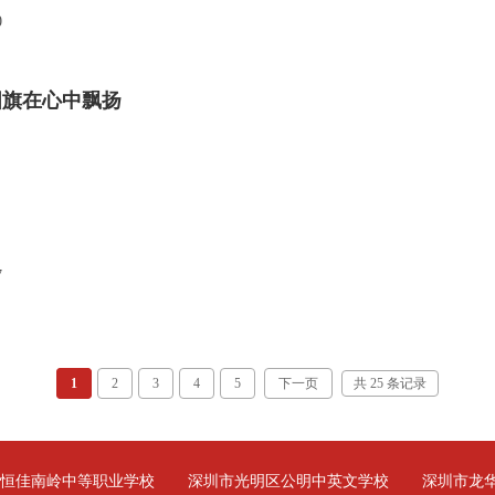
0
国旗在心中飘扬
7
1
2
3
4
5
下一页
共 25 条记录
远恒佳南岭中等职业学校
深圳市光明区公明中英文学校
深圳市龙